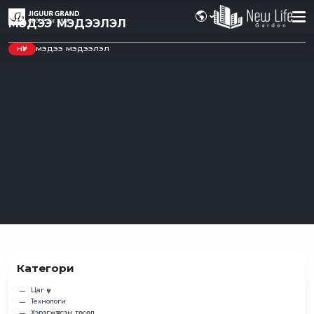
МЭДЭЭ МЭДЭЭЛЭЛ
НҮҮР
МЭДЭЭ МЭДЭЭЛЭЛ
Категори
Цаг үе
Технологи
Хэрэгжүүлсэн төсөл