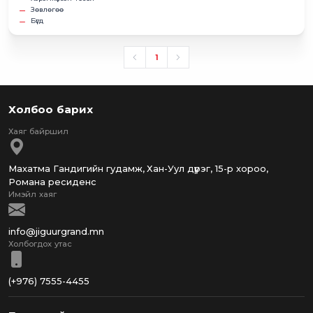
Зөвлөгөө
Бүгд
1
Холбоо барих
Махатма Гандигийн гудамж, Хан-Уул дүүрэг, 15-р хороо,
Романа ресиденс
info@jiguurgrand.mn
(+976) 7555-4455