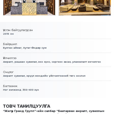
Үүсгэн байгуулагдсан
2015 он
Байршил
Булган аймаг, Хутаг-Өндөр сум
Үйлчилгээ
Амралт, рашаан сувилал, эко хүнс, сэргээн засах, уламжлалт эмчилгээ
Онцлог
Амралт сувилал, эрүүл мэндийн үйлчилгээний төгс хослол
Багтаамж
Нэг ээлжинд 350-400 хүн
ТОВЧ ТАНИЛЦУУЛГА
“Жигүүр Гранд Групп”–ийн салбар “Баатарван амралт, сувиллын