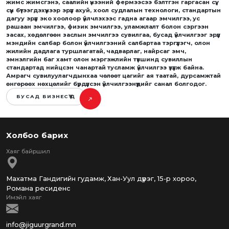
жимс жимсгэнэ, саалийн үнээний фермээсээ бэлтгэн гаргасан сүү,
сүүн бүтээгдэхүүнээр эрүүл ахуй, хоол судлалын технологи, стандартын
дагуу эрүүл эко хоолоор үйлчлэхээс гадна агаар эмчилгээ, ус
рашаан эмчилгээ, физик эмчилгээ, уламжлалт болон сэргээн
засах, хөдөлгөөн заслын эмчилгээ сувилгаа, бусад үйлчилгээг эрүүл
мэндийн салбар болон үйлчилгээний салбартаа тэргүүлэгч, олон
жилийн дадлага туршлагатай, чадварлаг, найрсаг эмч,
эмнэлгийн баг хамт олон мэргэжлийн түвшинд сувиллын
стандартад нийцсэн чанартай тусламж үйлчилгээ үзүүлж байна.
Амрагч сувилуулагчдынхаа чөлөөт цагийг ая таатай, дурсамжтай
өнгөрөөх нөхцөлийг бүрдүүлсэн үйлчилгээнүүдийг санал болгодог.
БУСАД БИЗНЕСҮҮД
Холбоо барих
Махатма Гандигийн гудамж, Хан-Уул дүүрэг, 15-р хороо,
Романа ресиденс
info@jiguurgrand.mn