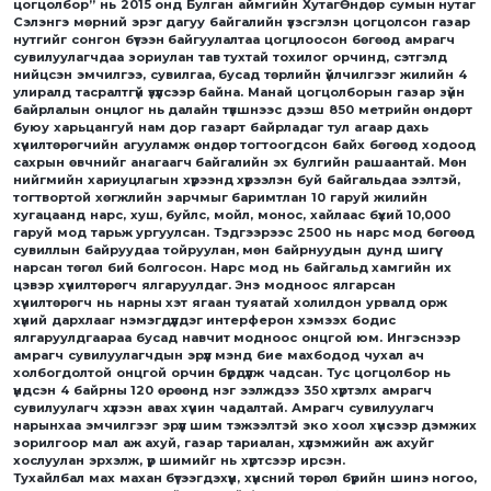
цогцолбор” нь 2015 онд Булган аймгийн ХутагӨндөр сумын нутаг
Сэлэнгэ мөрний эрэг дагуу байгалийн үзэсгэлэн цогцолсон газар
нутгийг сонгон бүтээн байгуулалтаа цогцлоосон бөгөөд амрагч
сувилуулагчдаа зориулан тав тухтай тохилог орчинд, сэтгэлд
нийцсэн эмчилгээ, сувилгаа, бусад төрлийн үйлчилгээг жилийн 4
улиралд тасралтгүй үзүүлсээр байна. Манай цогцолборын газар зүйн
байрлалын онцлог нь далайн түвшнээс дээш 850 метрийн өндөрт
буюу харьцангуй нам дор газарт байрладаг тул агаар дахь
хүчилтөрөгчийн агууламж өндөр тогтоогдсон байх бөгөөд ходоод
сахрын өвчнийг анагаагч байгалийн эх булгийн рашаантай. Мөн
нийгмийн хариуцлагын хүрээнд хүрээлэн буй байгальдаа ээлтэй,
тогтвортой хөгжлийн зарчмыг баримтлан 10 гаруй жилийн
хугацаанд нарс, хуш, буйлс, мойл, монос, хайлаас бүхий 10,000
гаруй мод тарьж ургуулсан. Тэдгээрээс 2500 нь нарс мод бөгөөд
сувиллын байруудаа тойруулан, мөн байрнуудын дунд шигүү
нарсан төгөл бий болгосон. Нарс мод нь байгальд хамгийн их
цэвэр хүчилтөрөгч ялгаруулдаг. Энэ модноос ялгарсан
хүчилтөрөгч нь нарны хэт ягаан туяатай холилдон урвалд орж
хүний дархлааг нэмэгдүүлдэг интерферон хэмээх бодис
ялгаруулдгаараа бусад навчит модноос онцгой юм. Ингэснээр
амрагч сувилуулагчдын эрүүл мэнд бие махбодод чухал ач
холбогдолтой онцгой орчин бүрдүүлж чадсан. Тус цогцолбор нь
үндсэн 4 байрны 120 өрөөнд нэг ээлждээ 350 хүртэлх амрагч
сувилуулагч хүлээн авах хүчин чадалтай. Амрагч сувилуулагч
нарынхаа эмчилгээг эрүүл шим тэжээлтэй эко хоол хүнсээр дэмжих
зорилгоор мал аж ахуй, газар тариалан, хүлэмжийн аж ахуйг
хослуулан эрхэлж, үр шимийг нь хүртсээр ирсэн.
Тухайлбал мах махан бүтээгдэхүүн, хүнсний төрөл бүрийн шинэ ногоо,