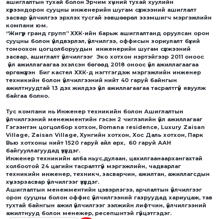
ашиглалтын тухай болон Эрчим хүчний тухай хуулийн
хүрээндорон сууцны инженерийн шугам сүлжээний ашиглалт
засвар үйлчилгээ эрхлэх тусгай зөвшөөрөл эзэмшигч мэргэжлийн
компани юм.
“Жигүүр гранд групп” ХХК-ийн барьж ашиглалтанд оруулсан орон
сууцны болон үйлдвэрлэл, үйлчилгээ, оффисын зориулалт бүхий
томоохон цогцолборуудын инженерийн шугам сүлжээний
засвар, ашиглалт үйлчилгээг Эко хотхон нэртэйгээр 2011 оноос
үйл ажиллагаагаа эхэлсэн бөгөөд 2018 оноос үйл ажиллагаагаа
өргөжүүлэн Биг кастел ХХК-д нэгтгэгдэж мэргэжлийн инженер
техникийн болон үйлчилгээний нийт 40 гаруй байнгын
ажилтнуудтай 13 дэх жилдээ үйл ажиллагаагаа тасралтгүй явуулж
байгаа болно.
Тус компани нь Инженер техникийн болон Ашиглалтын
үйлчилгээний менежментийн гэсэн 2 чиглэлийн үйл ажиллагааг
Гэгээнтэн цогцолбор хотхон, Romana residence, Luxury Zaisan
Village, Zaisan Village, Хунгийн хотхон, Хос Даль хотхон, Парк
Вью хотхоны нийт 1520 гаруй айл өрх, 60 гаруй ААН
байгууллагуудад үзүүлдэг.
Инженер техникийн алба ньус,дулаан, цахилгаанаархангахтай
холбоотой 24 цагийн тасралтгүй мэргэжлийн, чадварлаг
техникийн инженер, техникч, засварчин, ажилтан, ажиллагсдын
хүчээрзасвар үйлчилгээг үзүүлдэг.
Ашиглалтын менежментийн цэвэрлэгээ, арчлалтын үйлчилгээг
орон сууцны болон оффис үйлчилгээний газруудад хариуцаж, тав
тухтай байнгын ажил үйлчилгээг ээлжийн лифтчин, үйлчилгээний
ажилтнууд болон менежер, ресепшнтэй гүйцэтгэдэг.