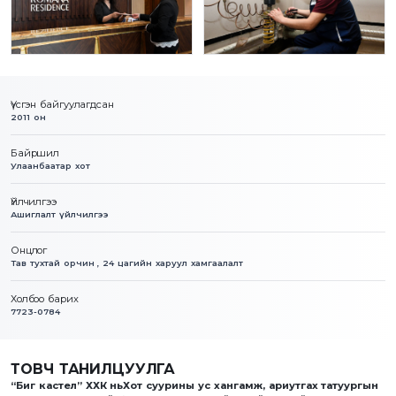
Үүсгэн байгуулагдсан
2011 он
Байршил
Улаанбаатар хот
Үйлчилгээ
Ашиглалт үйлчилгээ
Онцлог
Тав тухтай орчин , 24 цагийн харуул хамгаалалт
Холбоо барих
7723-0784
ТОВЧ ТАНИЛЦУУЛГА
“Биг кастел” ХХК ньХот суурины ус хангамж, ариутгах татуургын