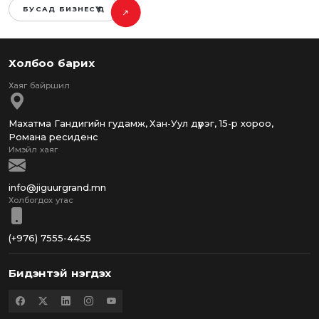
БУСАД БИЗНЕСҮҮД
Холбоо барих
Махатма Гандигийн гудамж, Хан-Уул дүүрэг, 15-р хороо,
Романа ресиденс
info@jiguurgrand.mn
(+976) 7555-4455
Бидэнтэй нэгдэх