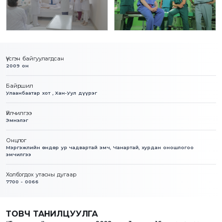
Үүсгэн байгуулагдсан
2009 он
Байршил
Улаанбаатар хот , Хан-Уул дүүрэг
Үйлчилгээ
Эмнэлэг
Онцлог
Мэргэжлийн өндөр ур чадвартай эмч, Чанартай, хурдан оношлогоо
эмчилгээ
Холбогдох утасны дугаар
7700 - 0066
ТОВЧ ТАНИЛЦУУЛГА