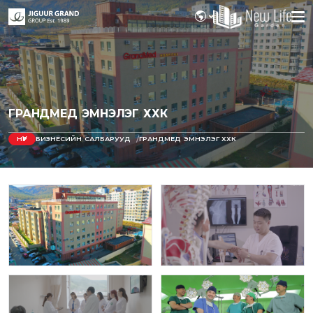
ГРАНДМЕД ЭМНЭЛЭГ ХХК
НҮҮР
БИЗНЕСИЙН САЛБАРУУД
ГРАНДМЕД ЭМНЭЛЭГ ХХК