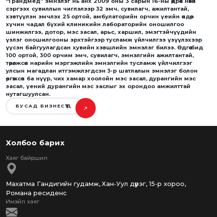
“Грандмед” эмнэлэг нь анх 2009 оны 3 сарын 16-ны өдрөөс нөхөн
сэргээх сувиллын чиглэлээр 32 эмч, сувилагч, ажилтантай,
хэвтүүлэн эмчлэх 25 ортой, амбулаторийн орчин үеийн өндөр
хүчин чадал бүхий клиникийн лабораторийн оношилгоо
шинжилгээ, дотор, мэс засал, арьс, харшил, эмэгтэйчүүдийн
үзлэг оношилгооны эрхтэйгээр тусламж үйлчилгээ үзүүлэхээр
үүсэн байгуулагдсан хувийн хэвшлийн эмнэлэг билээ. Өдгөө бид
100 ортой, 300 орчим эмч, сувилагч, эмнэлгийн ажилтантай,
төрөлжсөн нарийн мэргэжлийн эмнэлгийн тусламж үйлчилгээг
улсын магадлан итгэмжлэгдсэн 3-р шатлалын эмнэлэг болон
өргөжсөн ба нүүр, чих хамар хоолойн мэс засал, дурангийн мэс
засал, үений дурангийн мэс заслыг эх орондоо амжилттай
нутагшуулсан.
БУСАД БИЗНЕСҮҮД
Холбоо барих
Махатма Гандигийн гудамж, Хан-Уул дүүрэг, 15-р хороо,
Романа ресиденс