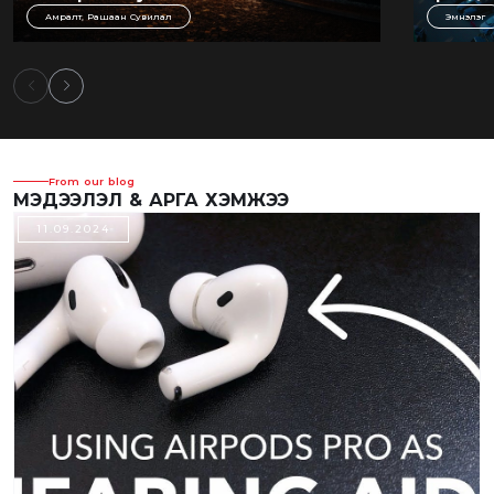
Амралт, Рашаан Сувилал
Эмнэлэг
From our blog
МЭДЭЭЛЭЛ & АРГА ХЭМЖЭЭ
11.09.2024