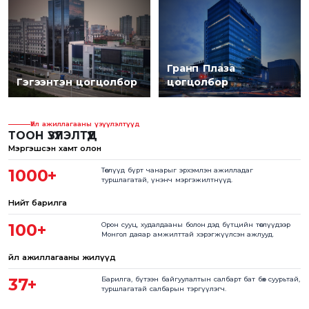
Гранп Плаза
Гэгээнтэн цогцолбор
цогцолбор
Үйл ажиллагааны үзүүлэлтүүд
ТООН ҮЗҮҮЛЭЛТҮҮД
Мэргэшсэн хамт олон
1000+
Төслүүд бүрт чанарыг эрхэмлэн ажилладаг
туршлагатай, үнэнч мэргэжилтнүүд.
Нийт барилга
100+
Орон сууц, худалдааны болон дэд бүтцийн төслүүдээр
Монгол даяар амжилттай хэрэгжүүлсэн ажлууд.
Үйл ажиллагааны жилүүд
37+
Барилга, бүтээн байгуулалтын салбарт бат бөх суурьтай,
туршлагатай салбарын тэргүүлэгч.