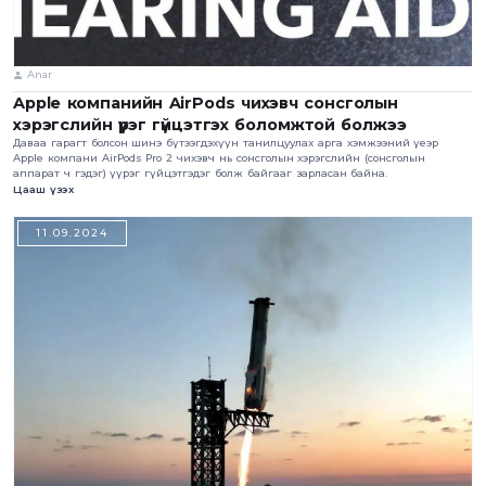
Anar
Apple компанийн AirPods чихэвч сонсголын
хэрэгслийн үүрэг гүйцэтгэх боломжтой болжээ
Даваа гарагт болсон шинэ бүтээгдэхүүн танилцуулах арга хэмжээний үеэр
Apple компани AirPods Pro 2 чихэвч нь сонсголын хэрэгслийн (сонсголын
аппарат ч гэдэг) үүрэг гүйцэтгэдэг болж байгааг зарласан байна.
Цааш үзэх
11.09.2024