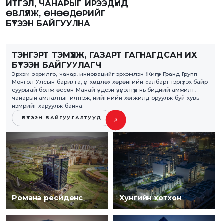
ИТГЭЛ, ЧАНАРЫГ ИРЭЭДҮЙД
ӨВЛҮҮЛЖ, ӨНӨӨДӨРИЙГ
БҮТЭЭН БАЙГУУЛНА
ТЭНГЭРТ ТЭМҮҮЛЖ, ГАЗАРТ ГАГНАГДСАН ИХ
БҮТЭЭН БАЙГУУЛАГЧ
Эрхэм зорилго, чанар, инновацийг эрхэмлэн Жигүүр Гранд Групп
Монгол Улсын барилга, үл хөдлөх хөрөнгийн салбарт тэргүүлэх байр
суурьтай болж өссөн. Манай үндсэн үзүүлэлтүүд нь бидний амжилт,
чанарын амлалтыг илтгэж, нийгмийн хөгжилд оруулж буй хувь
нэмрийг харуулж байна.
БҮТЭЭН БАЙГУУЛАЛТУУД
Романа ресиденс
Хунгийн хотхон