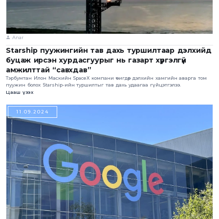
Anar
Starship пуужингийн тав дахь туршилтаар дэлхийд
буцаж ирсэн хурдасгуурыг нь газарт хүргэлгүй
амжилттай “савхдав”
Тэрбумтан Илон Маскийн SpaceX компани өчигдөр дэлхийн хамгийн аварга том
пуужин болох Starship-ийн туршилтыг тав дахь удаагаа гүйцэтгэлээ.
Цааш үзэх
11.09.2024