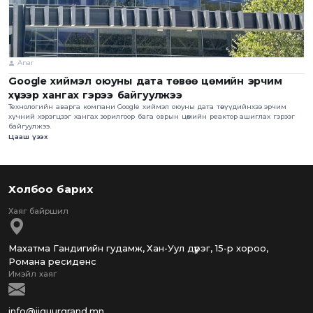
Anar
Google хиймэл оюуны дата төвөө цөмийн эрчим
хүчээр хангах гэрээ байгуулжээ
Технологийн аварга компани Google хиймэл оюуны дата төвүүдийнхээ эрчим
хүчний хэрэгцээг хангах зорилгоор бага оврын цөмийн реактор ашиглах гэрээг
байгуулжээ.
Цааш үзэх
Холбоо барих
Махатма Гандигийн гудамж, Хан-Уул дүүрэг, 15-р хороо,
Романа ресиденс
info@jiguurgrand.mn